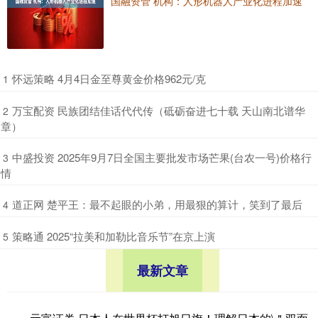
国融资管 机构：人形机器人产业化进程加速
​怀远策略 4月4日金至尊黄金价格962元/克
1
​万宝配资 民族团结佳话代代传（砥砺奋进七十载 天山南北谱华
2
章）
​中盛投资 2025年9月7日全国主要批发市场芒果(台农一号)价格行
3
情
​道正网 楚平王：最不起眼的小弟，用最狠的算计，笑到了最后
4
​策略通 2025“拉美和加勒比音乐节”在京上演
5
最新文章