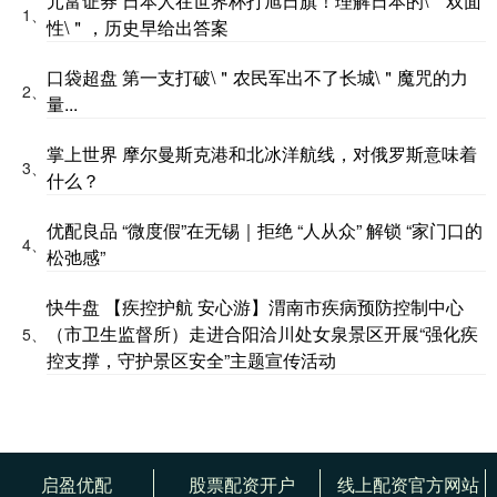
元富证券 日本人在世界杯打旭日旗！理解日本的\＂双面
1、
性\＂，历史早给出答案
口袋超盘 第一支打破\＂农民军出不了长城\＂魔咒的力
2、
量...
掌上世界 摩尔曼斯克港和北冰洋航线，对俄罗斯意味着
3、
什么？
优配良品 “微度假”在无锡｜拒绝 “人从众” 解锁 “家门口的
4、
松弛感”
快牛盘 【疾控护航 安心游】渭南市疾病预防控制中心
（市卫生监督所）走进合阳洽川处女泉景区开展“强化疾
5、
控支撑，守护景区安全”主题宣传活动
启盈优配
股票配资开户
线上配资官方网站