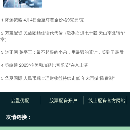
​怀远策略 4月4日金至尊黄金价格962元/克
1
​万宝配资 民族团结佳话代代传（砥砺奋进七十载 天山南北谱华
2
章）
​道正网 楚平王：最不起眼的小弟，用最狠的算计，笑到了最后
3
​策略通 2025“拉美和加勒比音乐节”在京上演
4
​华夏国际 人民币现金理财收益持续走低 年末再掀“降费潮”
5
启盈优配
股票配资开户
线上配资官方网站
友情链接：